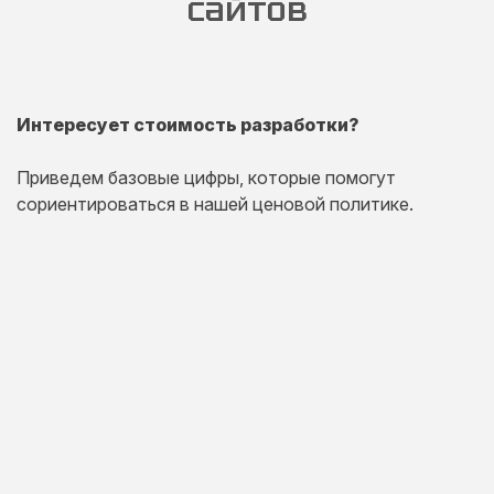
сайтов
Интересует стоимость разработки?
Приведем базовые цифры, которые помогут
сориентироваться в нашей ценовой политике.
Одностраничный
сайт
Комплексная презентация на одной странице товара
или услуги.
20 дней
от 30 000 руб.