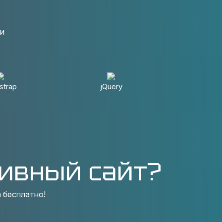
ки
strap
jQuery
ивный сайт?
 бесплатно!