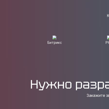
К
Битрикс
P
Нужно разр
Закажите з