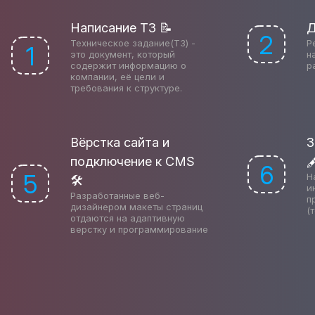
Написание ТЗ 📝
Д
2
Техническое задание(ТЗ) -
Р
1
это документ, который
н
содержит информацию о
р
компании, её цели и
требования к структуре.
Вёрстка сайта и
З
подключение к CMS

6
5
Н
🛠
и
Разработанные веб-
п
дизайнером макеты страниц
(
отдаются на адаптивную
верстку и программирование