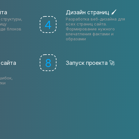
йта
Дизайн страниц 🖌
структуры,
Разработка веб-дизайна для
4
ицу
всех страниц сайта.
иде блоков
Формирование нужного
впечатления фактами и
образами
8
 сайта
Запуск проекта 🚀
шибок,
тки