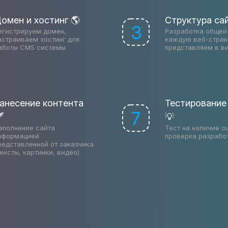
омен и хостинг 🌎
Структура са
3
егистрируем домен,
Разработка общей 
астраиваем хостинг для
каждую веб-стран
аботы CMS системы
представляем в в
анесение контента
Тестирование
7

💡
аполнение сайта
Тест на наличие о
нформацией
проверка разрабо
редставленной от заказчика
тексты, картинки, видео)