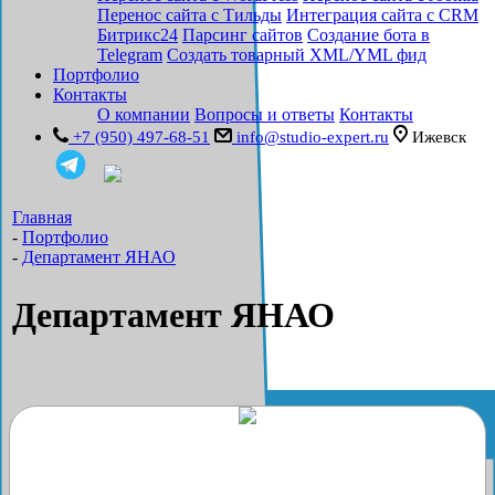
Перенос сайта с Тильды
Интеграция сайта с CRM
Битрикс24
Парсинг сайтов
Создание бота в
Telegram
Создать товарный XML/YML фид
Портфолио
Контакты
О компании
Вопросы и ответы
Контакты
+7 (950) 497-68-51
info@studio-expert.ru
Ижевск
Главная
-
Портфолио
-
Департамент ЯНАО
Департамент ЯНАО