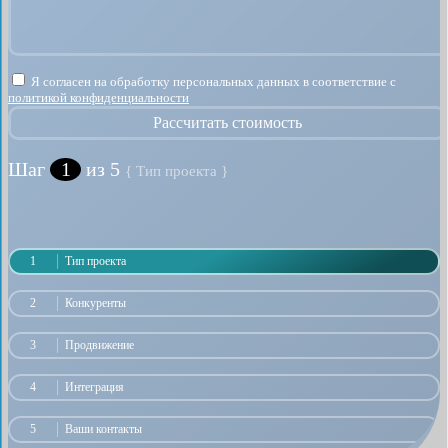
Я согласен на обработку персональных данных в соответствие с
политикой конфиденциальности
Рассчитать стоимость
Шаг
1
из 5
{ Тип проекта }
1
Тип проекта
2
Конкуренты
3
Продвижение
4
Интеграция
5
Ваши контакты