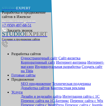
STUDIO
EXPERT
Разработка и продвижение
сайтов в
Ижевске
Пн. – Пт.: с 9:00 до 18:00
+7 (950) 497-68-51
Заказать звонок
STUDIO
EXPERT
Создание и продвижение сайтов
Разработка сайтов
Одностраничный сайт
Cайт-визитка
Корпоративный сайт
Интернет-витрина
Интернет-
магазин
Индивидуальная разработка
Создать сайт
на Tilda
Готовые сайты
Продвижение
SEO продвижение
Техническая поддержка
Доработка сайтов
Контекстная реклама
Услуги
Дизайн и редизайн сайта
Интеграция сайта с 1С
Перенос сайта на 1С-Битрикс
Перенос сайта с Wix
Перенос сайта с WordPress
Перенос сайта с Joomla