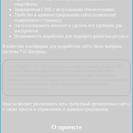
смартфоны;
Защищенная CMS с актуальными обновлениями;
Удобство в администрировании сайта (изменение
содержимого страниц);
Актуализировать контент и сделать его удобным для
восприятия;
Возможность доработки для будущего развития ресурса;
В качестве платформы для разработки сайта была выбрана
система *1С-Битрикс.
*«1С-Битрикс» – это CMS, которая была создана специально для рынка СНГ.
Она имеет множество инструментов для создания и управления сайтом,
мощный функционал управления контентом, интеграцию с различными
сервисами и многое другое. Кроме того, «1С-Битрикс» имеет высокую степень
защиты от хакерских атак и хорошо оптимизирована для работы на
высоконагруженных сайтах.
Она позволяет реализовать весь требуемый функционал сайта,
а также проста в управлении и администрировании.
О проекте