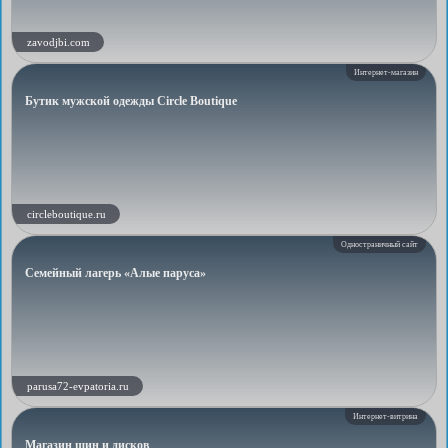
zavodjbi.com
Интернет-магазин
Бутик мужской одежды Circle Boutique
circleboutique.ru
Одностраничный сайт
Семейный лагерь «Алые паруса»
parusa72-evpatoria.ru
Интернет-витрина
Магазин шин и дисков