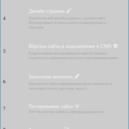
Дизайн страниц 🖌
4
Разработка веб-дизайна для всех страниц сайта.
Формирование нужного впечатления фактами и
образами
Вёрстка сайта и подключение к CMS 🛠
5
Разработанные веб-дизайнером макеты страниц
отдаются на адаптивную верстку и программирование
Занесение контента 🖋
6
Наполнение сайта информацией представленной от
заказчика (тексты, картинки, видео)
Тестирование сайта 💡
7
Тест на наличие ошибок, проверка разработки