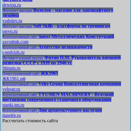
dewton.ru
Водолов - магазин для ландшафтного
Интернет-магазин
дизайна
vodolov.ru
Soft Skills - платформа по тренингам
Интернет-магазин
ssevo.ru
Завод Металлических Конструкций
Корпоративный сайт
zavodmk.com
Агентство недвижимости
Корпоративный сайт
t-nedvizh.ru
Фитин П.М. Руководитель внешней
Индивидуальный проект
разведки СССР с 1939 по 1946 гг.
fitinpm.ru
ЖК1961
Одностраничный сайт
ЖК1961.рф
Veles Group Консалтинговая компания
Корпоративный сайт
velesgr.ru
TYUMEN MACHINERY - Ведущий
Корпоративный сайт
поставщик современного станочного оборудования
stanki-tm.ru
Дни архитектурного наследия
Корпоративный сайт
danekb.ru
Рассчитать стоимость сайта