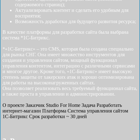
содержимого страниц);
Актуализировать контент и сделать его удобным для
восприятия;
Возможность доработки для будущего развития ресурса;
В качестве платформы для разработки сайта была выбрана
система *1С-Битрикс.
*«1С-Битрикс» – это CMS, которая была создана специально
для рынка СНГ. Она имеет множество инструментов для
создания и управления сайтом, мощный функционал
управления контентом, интеграцию с различными сервисами
и многое другое. Кроме того, «1С-Битрикс» имеет высокую
степень защиты от хакерских атак и хорошо оптимизирована
для работы на высоконагруженных сайтах.
Она позволяет реализовать весь требуемый функционал сайта,
а также проста в управлении и администрировании.
О проекте
Заказчик
Studio For Home
Задача
Разработать
интернет-магазин
Платформа
Система управления сайтом
1С-Битрикс
Срок разработки
~ 30 дней