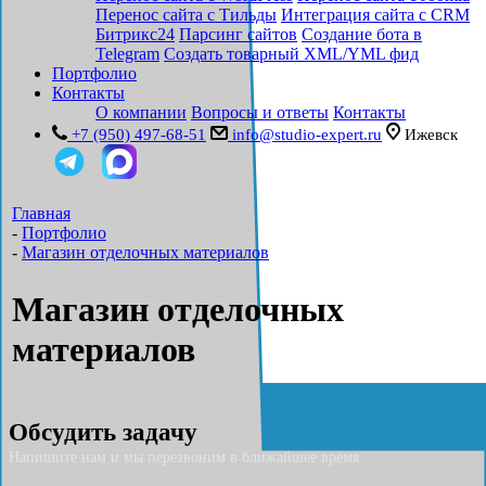
Перенос сайта с Тильды
Интеграция сайта с CRM
Битрикс24
Парсинг сайтов
Создание бота в
Telegram
Создать товарный XML/YML фид
Портфолио
Контакты
О компании
Вопросы и ответы
Контакты
+7 (950) 497-68-51
info@studio-expert.ru
Ижевск
Главная
-
Портфолио
-
Магазин отделочных материалов
Магазин отделочных
материалов
Обсудить задачу
Напишите нам и мы перезвоним в ближайшее время