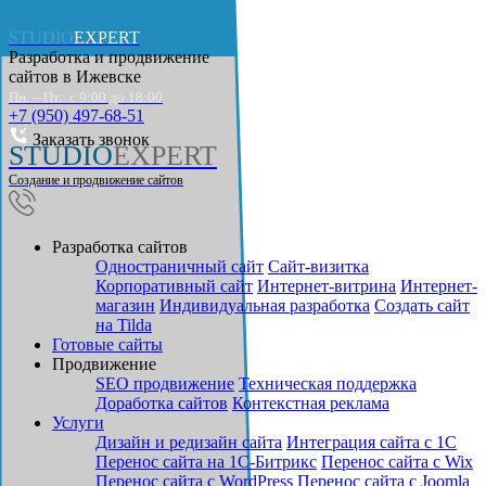
STUDIO
EXPERT
Разработка и продвижение
сайтов в
Ижевске
Пн. – Пт.: с 9:00 до 18:00
+7 (950) 497-68-51
Заказать звонок
STUDIO
EXPERT
Создание и продвижение сайтов
Разработка сайтов
Одностраничный сайт
Cайт-визитка
Корпоративный сайт
Интернет-витрина
Интернет-
магазин
Индивидуальная разработка
Создать сайт
на Tilda
Готовые сайты
Продвижение
SEO продвижение
Техническая поддержка
Доработка сайтов
Контекстная реклама
Услуги
Дизайн и редизайн сайта
Интеграция сайта с 1С
Перенос сайта на 1С-Битрикс
Перенос сайта с Wix
Перенос сайта с WordPress
Перенос сайта с Joomla