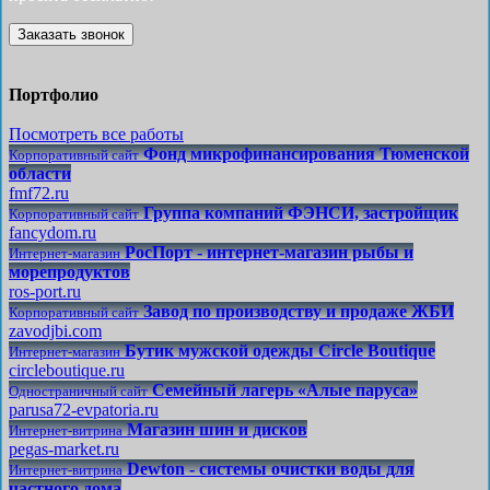
Заказать звонок
Портфолио
Посмотреть все работы
Фонд микрофинансирования Тюменской
Корпоративный сайт
области
fmf72.ru
Группа компаний ФЭНСИ, застройщик
Корпоративный сайт
fancydom.ru
РосПорт - интернет-магазин рыбы и
Интернет-магазин
морепродуктов
ros-port.ru
Завод по производству и продаже ЖБИ
Корпоративный сайт
zavodjbi.com
Бутик мужской одежды Circle Boutique
Интернет-магазин
circleboutique.ru
Семейный лагерь «Алые паруса»
Одностраничный сайт
parusa72-evpatoria.ru
Магазин шин и дисков
Интернет-витрина
pegas-market.ru
Dewton - системы очистки воды для
Интернет-витрина
частного дома