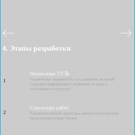
4. Этапы разработки
Написание ТЗ 📝
Техническое задание(ТЗ) - это документ, который
1
содержит информацию о компании, её цели и
требования к структуре.
Структура сайта
2
Разработка общей структуры, каждую веб-страницу
представляем в виде блоков