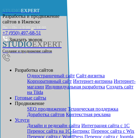
STUDIO
EXPERT
Разработка и продвижение
сайтов в
Ижевске
Пн. – Пт.: с 9:00 до 18:00
+7 (950) 497-68-51
Заказать звонок
STUDIO
EXPERT
Создание и продвижение сайтов
Разработка сайтов
Одностраничный сайт
Cайт-визитка
Корпоративный сайт
Интернет-витрина
Интернет-
магазин
Индивидуальная разработка
Создать сайт
на Tilda
Готовые сайты
Продвижение
SEO продвижение
Техническая поддержка
Доработка сайтов
Контекстная реклама
Услуги
Дизайн и редизайн сайта
Интеграция сайта с 1С
Перенос сайта на 1С-Битрикс
Перенос сайта с Wix
Перенос сайта с WordPress
Перенос сайта с Joomla