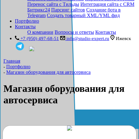
Перенос сайта с Тильды
Интеграция сайта с CRM
Битрикс24
Парсинг сайтов
Создание бота в
Telegram
Создать товарный XML/YML фид
Портфолио
Контакты
О компании
Вопросы и ответы
Контакты
+7 (950) 497-68-51
info@studio-expert.ru
Ижевск
Главная
-
Портфолио
-
Магазин оборудования для автосервиса
Магазин оборудования для
автосервиса