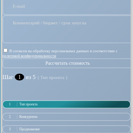
E-mail
Комментарий / бюджет / срок запуска
Я согласен на обработку персональных данных в соответствие с
политикой конфиденциальности
Рассчитать стоимость
Шаг
1
из 5
{ Тип проекта }
1
Тип проекта
2
Конкуренты
3
Продвижение