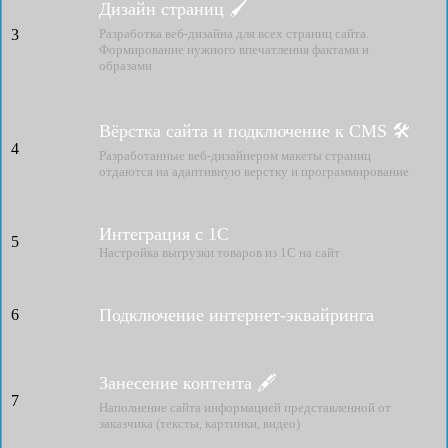
Дизайн страниц 🖌
3
Разработка веб-дизайна для всех страниц сайта.
Формирование нужного впечатления фактами и
образами
Вёрстка сайта и подключение к CMS 🛠
4
Разработанные веб-дизайнером макеты страниц
отдаются на адаптивную верстку и программирование
Интеграция с 1С
5
Настройка выгрузки товаров из 1С на сайт
Подключение интернет-эквайринга
6
Занесение контента 🖋
7
Наполнение сайта информацией представленной от
заказчика (тексты, картинки, видео)