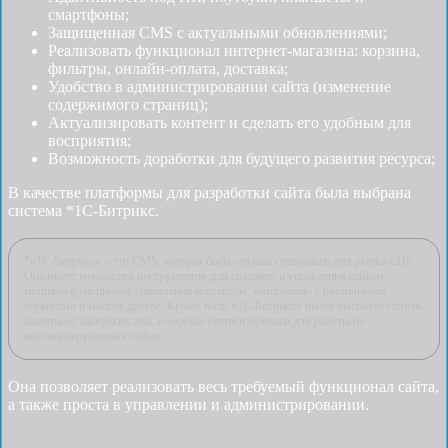
смартфоны;
Защищенная CMS с актуальными обновлениями;
Реализовать функционал интернет-магазина: корзина,
фильтры, онлайн-оплата, доставка;
Удобство в администрировании сайта (изменение
содержимого страниц);
Актуализировать контент и сделать его удобным для
восприятия;
Возможность доработки для будущего развития ресурса;
В качестве платформы для разработки сайта была выбрана
система *1С-Битрикс.
*«1С-Битрикс» – это CMS, которая была создана специально для рынка СНГ.
Она имеет множество инструментов для создания и управления сайтом,
мощный функционал управления контентом, интеграцию с различными
сервисами и многое другое. Кроме того, «1С-Битрикс» имеет высокую степень
защиты от хакерских атак и хорошо оптимизирована для работы на
высоконагруженных сайтах.
Она позволяет реализовать весь требуемый функционал сайта,
а также проста в управлении и администрировании.