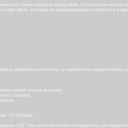
лиентам не только широкий выбор обуви, но и высокое качеств
ую пару обуви, учитывая их индивидуальные потребности и пред
тернете, знакомить посетителя с ассортиментом, предоставлять
;
ьтры, онлайн-оплата, доставка;
имого страниц);
риятия;
ема *1С-Битрикс.
для рынка СНГ. Она имеет множество инструментов для создани