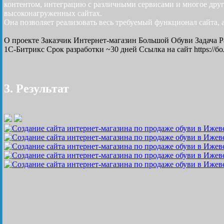
контентом, интеграцию с различными сервисами и многое друг
высоконагруженных сайтах.
Она позволяет реализовать весь требуемый функционал сайта, 
О проекте
Заказчик
Интернет-магазин Большой Обуви
Задача
Р
1С-Битрикс
Срок разработки
~30 дней
Ссылка на сайт
https://
3. Результат