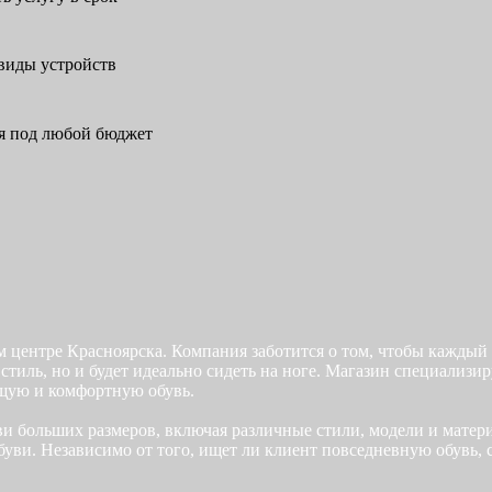
 виды устройств
я под любой бюджет
 центре Красноярска. Компания заботится о том, чтобы каждый
 стиль, но и будет идеально сидеть на ноге. Магазин специализ
ящую и комфортную обувь.
 больших размеров, включая различные стили, модели и матери
буви. Независимо от того, ищет ли клиент повседневную обувь,