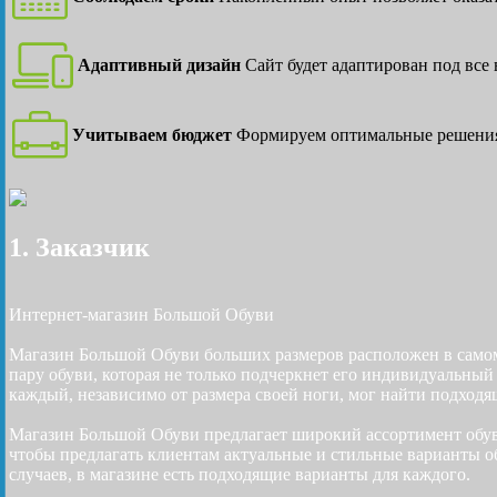
Адаптивный дизайн
Сайт будет адаптирован под все
Учитываем бюджет
Формируем оптимальные решени
1. Заказчик
Интернет-магазин Большой Обуви
Магазин Большой Обуви больших размеров расположен в самом
пару обуви, которая не только подчеркнет его индивидуальный
каждый, независимо от размера своей ноги, мог найти подход
Магазин Большой Обуви предлагает широкий ассортимент обуви
чтобы предлагать клиентам актуальные и стильные варианты о
случаев, в магазине есть подходящие варианты для каждого.