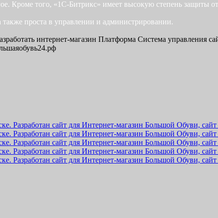
ое. Кроме того, «1С-Битрикс» имеет высокую степень защиты от
а также проста в управлении и администрировании.
азработать интернет-магазин
Платформа
Система управления са
большаяобувь24.рф