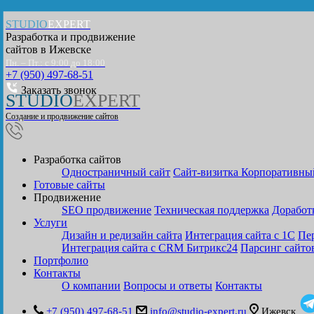
STUDIO
EXPERT
Разработка и продвижение
сайтов в
Ижевске
Пн. – Пт.: с 9:00 до 18:00
+7 (950) 497-68-51
Заказать звонок
STUDIO
EXPERT
Создание и продвижение сайтов
Разработка сайтов
Одностраничный сайт
Cайт-визитка
Корпоративны
Готовые сайты
Продвижение
SEO продвижение
Техническая поддержка
Доработ
Услуги
Дизайн и редизайн сайта
Интеграция сайта с 1С
Пер
Интеграция сайта с CRM Битрикс24
Парсинг сайто
Портфолио
Контакты
О компании
Вопросы и ответы
Контакты
+7 (950) 497-68-51
info@studio-expert.ru
Ижевск