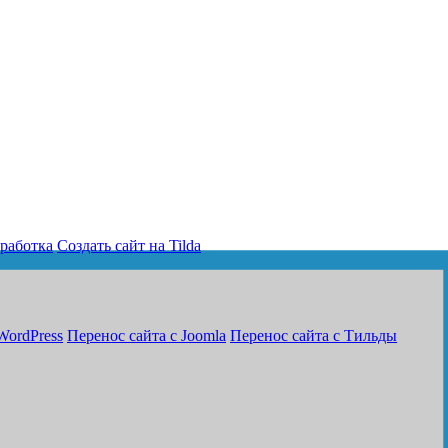
работка
Создать сайт на Tilda
WordPress
Перенос сайта с Joomla
Перенос сайта с Тильды